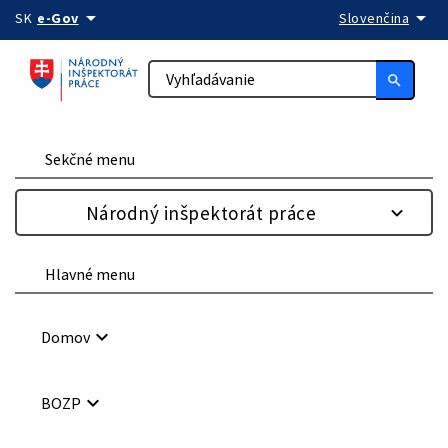
arrow_drop_down
arrow_drop_down
Preskočiť na obsah
SK
e-Gov
Slovenčina
search
Sekčné menu
Národný inšpektorát práce
Hlavné menu
keyboard_arrow_down
Domov
keyboard_arrow_down
BOZP