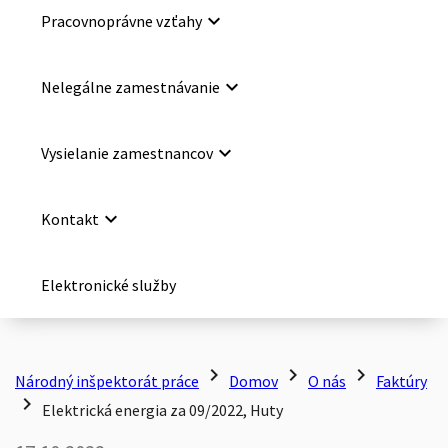
keyboard_arrow_down
Pracovnoprávne vzťahy
keyboard_arrow_down
Nelegálne zamestnávanie
keyboard_arrow_down
Vysielanie zamestnancov
keyboard_arrow_down
Kontakt
Elektronické služby
chevron_right
chevron_right
chevron_right
Národný inšpektorát práce
Domov
O nás
Faktúry
chevron_right
Elektrická energia za 09/2022, Huty