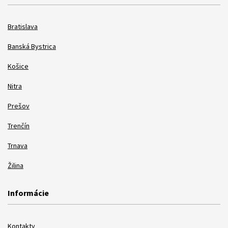
Bratislava
Banská Bystrica
Košice
Nitra
Prešov
Trenčín
Trnava
Žilina
Informácie
Kontakty