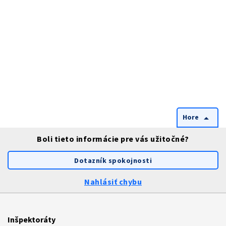
Hore
arrow_drop_up
Boli tieto informácie pre vás užitočné?
Dotazník spokojnosti
Nahlásiť chybu
Inšpektoráty