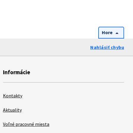
Hore
arrow_drop_up
Nahlásiť chybu
Informácie
Kontakty
Aktuality
Voľné pracovné miesta