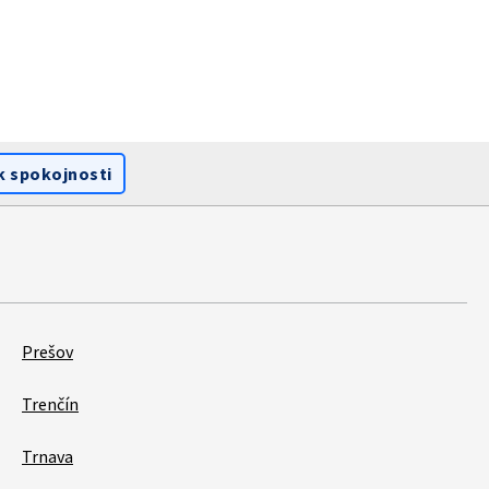
k spokojnosti
Prešov
Trenčín
Trnava