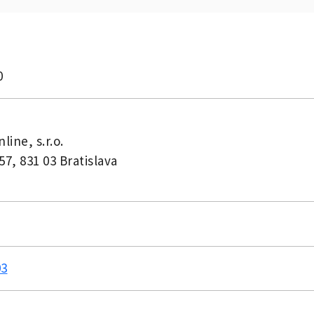
0
line, s.r.o.
57, 831 03 Bratislava
03