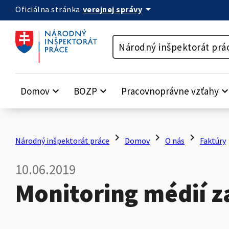
arrow_drop_down
verejnej správy
Oficiálna stránka
Preskočiť na obsah
Národný inšpektorát prá
Domov
keyboard_arrow_down
BOZP
keyboard_arrow_down
Pracovnoprávne vzťahy
keyboard_arrow_
chevron_right
chevron_right
chevron_right
c
Národný inšpektorát práce
Domov
O nás
Faktúry
10.06.2019
Monitoring médií z