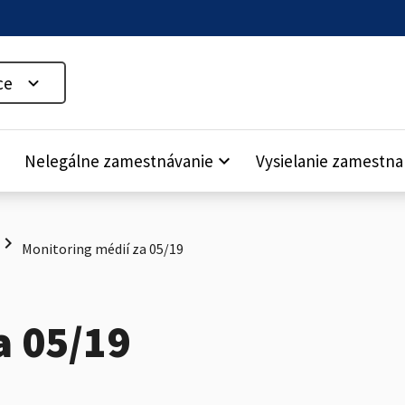
ce
down
Nelegálne zamestnávanie
keyboard_arrow_down
Vysielanie zamestn
hevron_right
Monitoring médií za 05/19
a 05/19