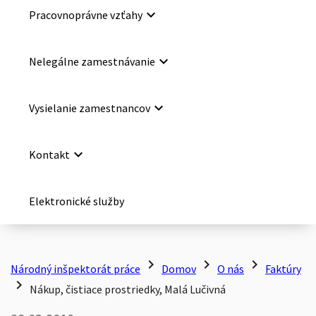
keyboard_arrow_down
Pracovnoprávne vzťahy
keyboard_arrow_down
Nelegálne zamestnávanie
keyboard_arrow_down
Vysielanie zamestnancov
keyboard_arrow_down
Kontakt
Elektronické služby
chevron_right
chevron_right
chevron_right
Národný inšpektorát práce
Domov
O nás
Faktúry
chevron_right
Nákup, čistiace prostriedky, Malá Lučivná