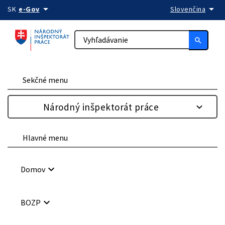
arrow_drop_down
arrow_drop_down
Preskočiť na obsah
SK
e-Gov
Slovenčina
search
Sekčné menu
Národný inšpektorát práce
Hlavné menu
keyboard_arrow_down
Domov
keyboard_arrow_down
BOZP