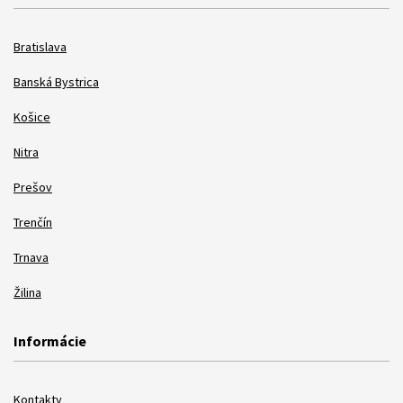
Bratislava
Banská Bystrica
Košice
Nitra
Prešov
Trenčín
Trnava
Žilina
Informácie
Kontakty