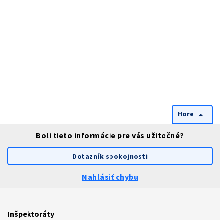
Hore
arrow_drop_up
Boli tieto informácie pre vás užitočné?
Dotazník spokojnosti
Nahlásiť chybu
Inšpektoráty