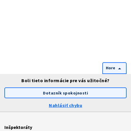
Hore
arrow_drop_up
Boli tieto informácie pre vás užitočné?
Dotazník spokojnosti
Nahlásiť chybu
Inšpektoráty