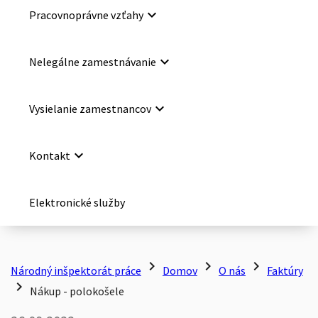
keyboard_arrow_down
Pracovnoprávne vzťahy
keyboard_arrow_down
Nelegálne zamestnávanie
keyboard_arrow_down
Vysielanie zamestnancov
keyboard_arrow_down
Kontakt
Elektronické služby
chevron_right
chevron_right
chevron_right
Národný inšpektorát práce
Domov
O nás
Faktúry
chevron_right
Nákup - polokošele