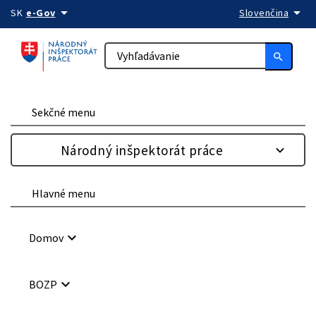
arrow_drop_down
arrow_drop_down
Preskočiť na obsah
SK
e-Gov
Slovenčina
search
Sekčné menu
Národný inšpektorát práce
Hlavné menu
keyboard_arrow_down
Domov
keyboard_arrow_down
BOZP