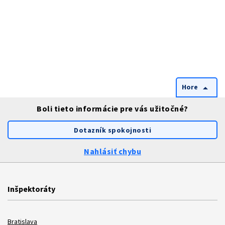
Hore
arrow_drop_up
Boli tieto informácie pre vás užitočné?
Dotazník spokojnosti
Nahlásiť chybu
Inšpektoráty
Bratislava