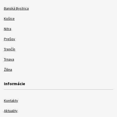
Banská Bystrica
Košice
Nitra
Prešov
Trenčín
Trnava
Žilina
Informácie
Kontakty
Aktuality