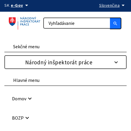
arrow_drop_down
arrow_drop_down
Preskočiť na obsah
SK
e-Gov
Slovenčina
search
Sekčné menu
Národný inšpektorát práce
Hlavné menu
keyboard_arrow_down
Domov
keyboard_arrow_down
BOZP