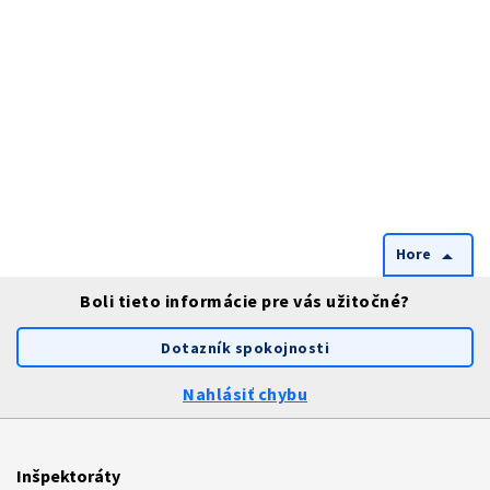
Hore
arrow_drop_up
Boli tieto informácie pre vás užitočné?
Dotazník spokojnosti
Nahlásiť chybu
Inšpektoráty