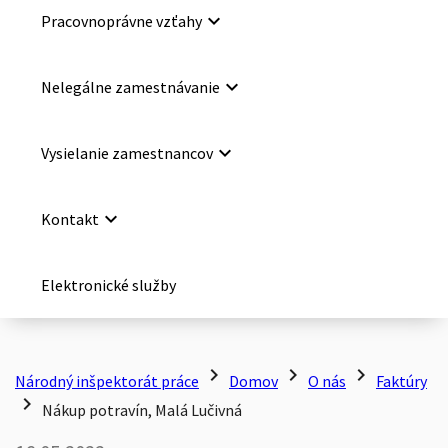
keyboard_arrow_down
Pracovnoprávne vzťahy
keyboard_arrow_down
Nelegálne zamestnávanie
keyboard_arrow_down
Vysielanie zamestnancov
keyboard_arrow_down
Kontakt
Elektronické služby
chevron_right
chevron_right
chevron_right
Národný inšpektorát práce
Domov
O nás
Faktúry
chevron_right
Nákup potravín, Malá Lučivná