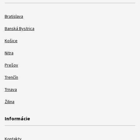
Bratislava
Banská Bystrica
Košice
Nitra
Prešov
Trenčín
Trnava
Žilina
Informácie
Kontakty