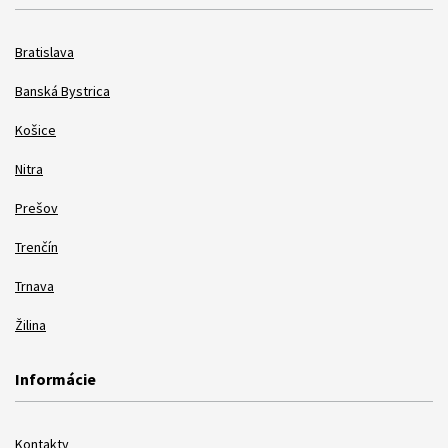
Bratislava
Banská Bystrica
Košice
Nitra
Prešov
Trenčín
Trnava
Žilina
Informácie
Kontakty