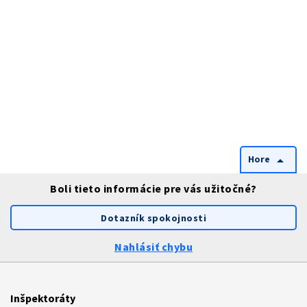
Hore
arrow_drop_up
Boli tieto informácie pre vás užitočné?
Dotazník spokojnosti
Nahlásiť chybu
Inšpektoráty