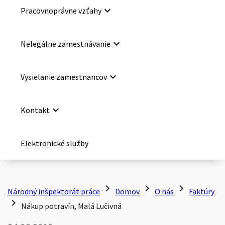
keyboard_arrow_down
Pracovnoprávne vzťahy
keyboard_arrow_down
Nelegálne zamestnávanie
keyboard_arrow_down
Vysielanie zamestnancov
keyboard_arrow_down
Kontakt
Elektronické služby
chevron_right
chevron_right
chevron_right
Národný inšpektorát práce
Domov
O nás
Faktúry
chevron_right
Nákup potravín, Malá Lučivná