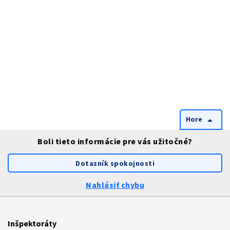
Hore
arrow_drop_up
Boli tieto informácie pre vás užitočné?
Dotazník spokojnosti
Nahlásiť chybu
Inšpektoráty