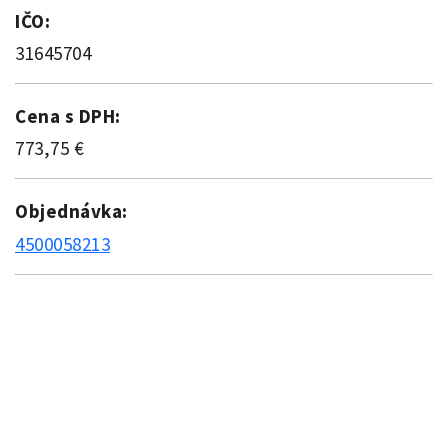
IČO:
31645704
Cena s DPH:
773,75 €
Objednávka:
4500058213