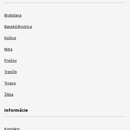
Bratislava
Banská Bystrica
Košice
Nitra
Prešov
Trenčín
Trnava
Žilina
Informácie
Kontakty