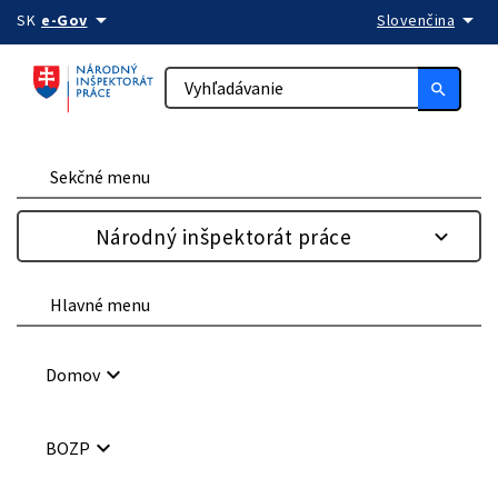
arrow_drop_down
arrow_drop_down
Preskočiť na obsah
SK
e-Gov
Slovenčina
search
Sekčné menu
Národný inšpektorát práce
Hlavné menu
keyboard_arrow_down
Domov
keyboard_arrow_down
BOZP