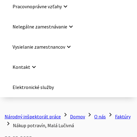
keyboard_arrow_down
Pracovnoprávne vzťahy
keyboard_arrow_down
Nelegálne zamestnávanie
keyboard_arrow_down
Vysielanie zamestnancov
keyboard_arrow_down
Kontakt
Elektronické služby
chevron_right
chevron_right
chevron_right
Národný inšpektorát práce
Domov
O nás
Faktúry
chevron_right
Nákup potravín, Malá Lučivná