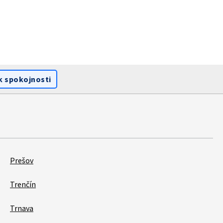
k spokojnosti
Prešov
Trenčín
Trnava