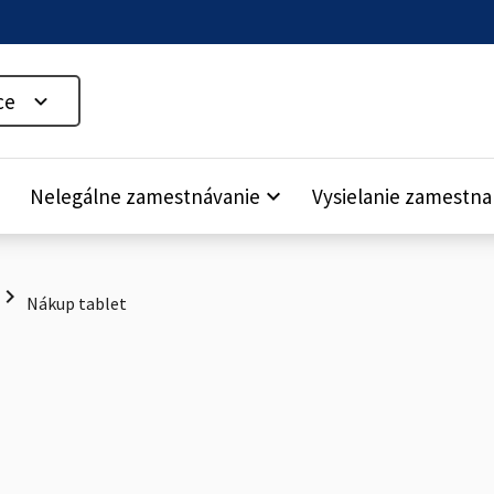
ce
down
Nelegálne zamestnávanie
keyboard_arrow_down
Vysielanie zamestn
hevron_right
Nákup tablet