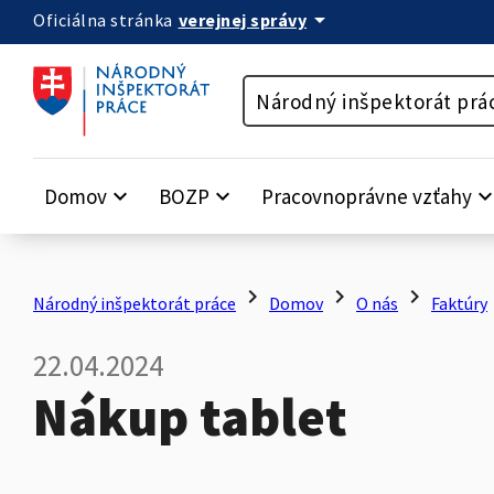
arrow_drop_down
verejnej správy
Oficiálna stránka
Preskočiť na obsah
Národný inšpektorát prá
Domov
keyboard_arrow_down
BOZP
keyboard_arrow_down
Pracovnoprávne vzťahy
keyboard_arrow_
chevron_right
chevron_right
chevron_right
c
Národný inšpektorát práce
Domov
O nás
Faktúry
22.04.2024
Nákup tablet