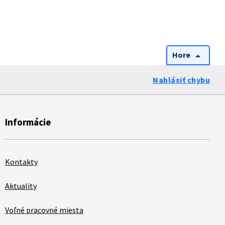
Hore
arrow_drop_up
Nahlásiť chybu
Informácie
Kontakty
Aktuality
Voľné pracovné miesta