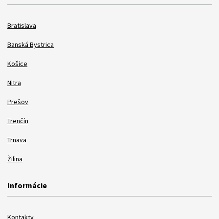
Bratislava
Banská Bystrica
Košice
Nitra
Prešov
Trenčín
Trnava
Žilina
Informácie
Kontakty