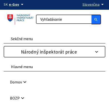
arrow_drop_down
arrow_drop_down
Preskočiť na obsah
SK
e-Gov
Slovenčina
search
Sekčné menu
Národný inšpektorát práce
Hlavné menu
keyboard_arrow_down
Domov
keyboard_arrow_down
BOZP