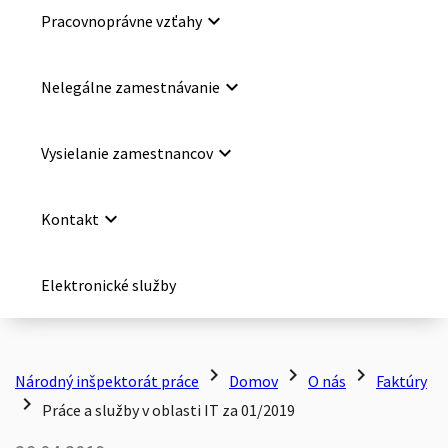
keyboard_arrow_down
Pracovnoprávne vzťahy
keyboard_arrow_down
Nelegálne zamestnávanie
keyboard_arrow_down
Vysielanie zamestnancov
keyboard_arrow_down
Kontakt
Elektronické služby
chevron_right
chevron_right
chevron_right
Národný inšpektorát práce
Domov
O nás
Faktúry
chevron_right
Práce a služby v oblasti IT za 01/2019