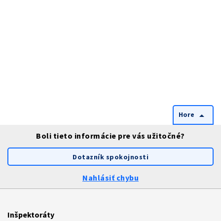
Hore
arrow_drop_up
Boli tieto informácie pre vás užitočné?
Dotazník spokojnosti
Nahlásiť chybu
Inšpektoráty