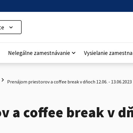
ce
down
Nelegálne zamestnávanie
keyboard_arrow_down
Vysielanie zamestn
hevron_right
Prenájom priestorov a coffee break v dňoch 12.06. - 13.06.2023
 a coffee break v dň