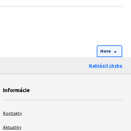
Hore
arrow_drop_up
Nahlásiť chybu
Informácie
Kontakty
Aktuality