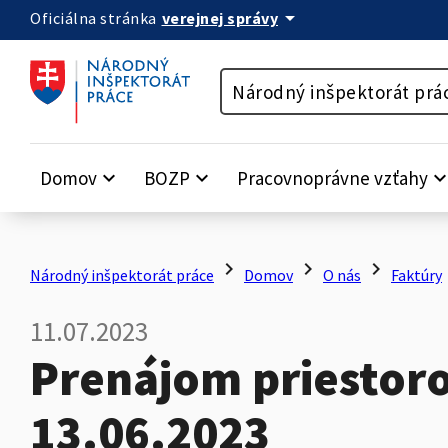
arrow_drop_down
verejnej správy
Oficiálna stránka
Preskočiť na obsah
Národný inšpektorát prá
Domov
keyboard_arrow_down
BOZP
keyboard_arrow_down
Pracovnoprávne vzťahy
keyboard_arrow_
chevron_right
chevron_right
chevron_right
c
Národný inšpektorát práce
Domov
O nás
Faktúry
11.07.2023
Prenájom priestorov
13.06.2023