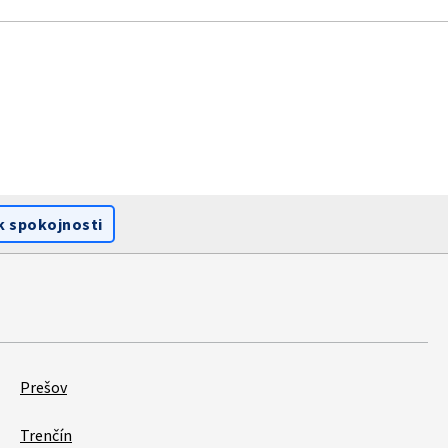
k spokojnosti
Prešov
Trenčín