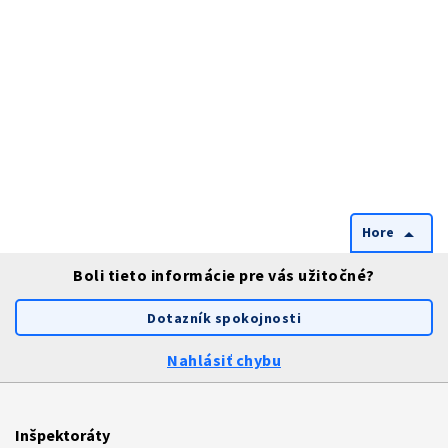
Hore
arrow_drop_up
Boli tieto informácie pre vás užitočné?
Dotazník spokojnosti
Nahlásiť chybu
Inšpektoráty