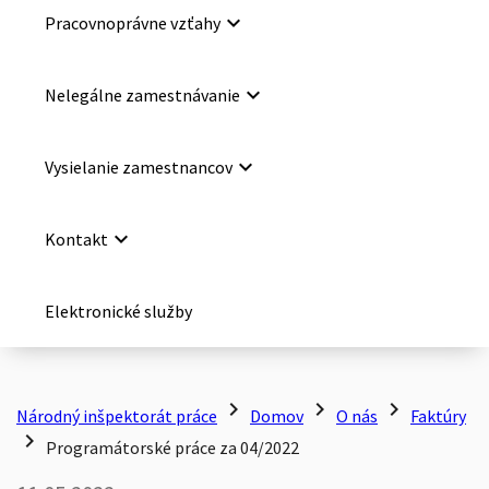
keyboard_arrow_down
Pracovnoprávne vzťahy
keyboard_arrow_down
Nelegálne zamestnávanie
keyboard_arrow_down
Vysielanie zamestnancov
keyboard_arrow_down
Kontakt
Elektronické služby
chevron_right
chevron_right
chevron_right
Národný inšpektorát práce
Domov
O nás
Faktúry
chevron_right
Programátorské práce za 04/2022