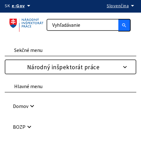
arrow_drop_down
arrow_drop_down
Preskočiť na obsah
SK
e-Gov
Slovenčina
search
Sekčné menu
Národný inšpektorát práce
Hlavné menu
keyboard_arrow_down
Domov
keyboard_arrow_down
BOZP