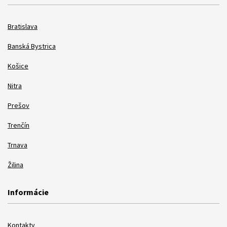
Bratislava
Banská Bystrica
Košice
Nitra
Prešov
Trenčín
Trnava
Žilina
Informácie
Kontakty