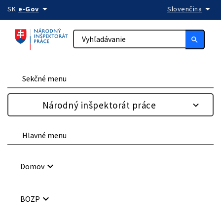
arrow_drop_down
arrow_drop_down
Preskočiť na obsah
SK
e-Gov
Slovenčina
search
Sekčné menu
Národný inšpektorát práce
Hlavné menu
keyboard_arrow_down
Domov
keyboard_arrow_down
BOZP