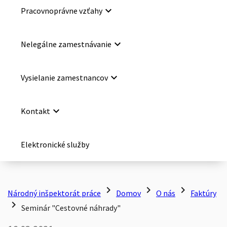
keyboard_arrow_down
Pracovnoprávne vzťahy
keyboard_arrow_down
Nelegálne zamestnávanie
keyboard_arrow_down
Vysielanie zamestnancov
keyboard_arrow_down
Kontakt
Elektronické služby
chevron_right
chevron_right
chevron_right
Národný inšpektorát práce
Domov
O nás
Faktúry
chevron_right
Seminár "Cestovné náhrady"