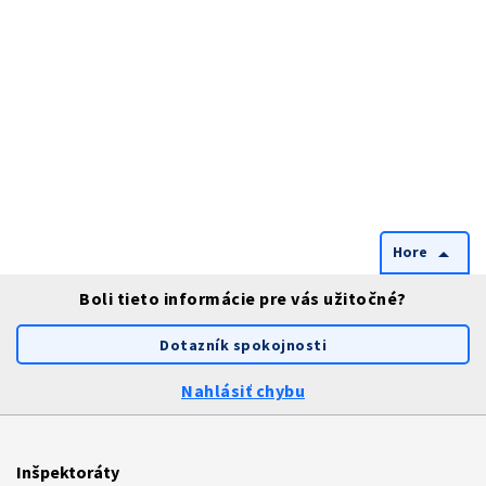
Hore
arrow_drop_up
Boli tieto informácie pre vás užitočné?
Dotazník spokojnosti
Nahlásiť chybu
Inšpektoráty