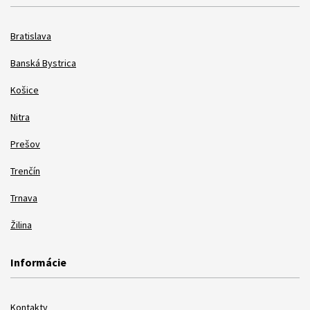
Bratislava
Banská Bystrica
Košice
Nitra
Prešov
Trenčín
Trnava
Žilina
Informácie
Kontakty