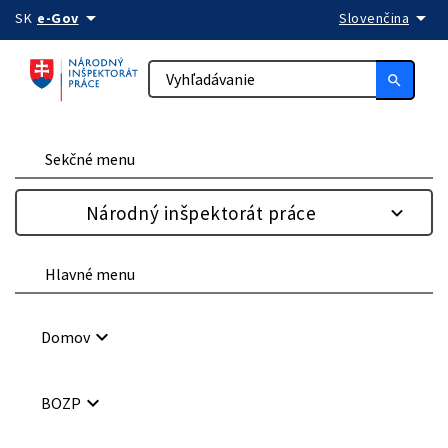
arrow_drop_down
arrow_drop_down
Preskočiť na obsah
SK
e-Gov
Slovenčina
search
Sekčné menu
Národný inšpektorát práce
Hlavné menu
keyboard_arrow_down
Domov
keyboard_arrow_down
BOZP