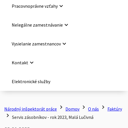
keyboard_arrow_down
Pracovnoprávne vzťahy
keyboard_arrow_down
Nelegálne zamestnávanie
keyboard_arrow_down
Vysielanie zamestnancov
keyboard_arrow_down
Kontakt
Elektronické služby
chevron_right
chevron_right
chevron_right
Národný inšpektorát práce
Domov
O nás
Faktúry
chevron_right
Servis zásobníkov - rok 2023, Malá Lučivná