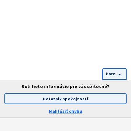
Hore
arrow_drop_up
Boli tieto informácie pre vás užitočné?
Dotazník spokojnosti
Nahlásiť chybu