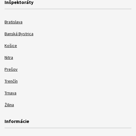
Inšpektoráty
Bratislava
Banská Bystrica
Košice
Nitra
Prešov
Trenčín
Trnava
Žilina
Informácie