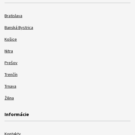
Bratislava
Banská Bystrica
Košice
Nitra
Prešov
Trenčín
Trnava
Žilina
Informácie
Kontakty