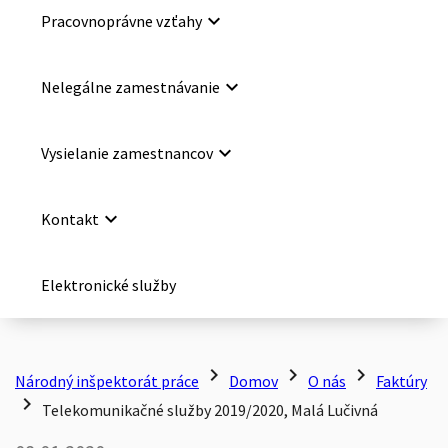
keyboard_arrow_down
Pracovnoprávne vzťahy
keyboard_arrow_down
Nelegálne zamestnávanie
keyboard_arrow_down
Vysielanie zamestnancov
keyboard_arrow_down
Kontakt
Elektronické služby
chevron_right
chevron_right
chevron_right
Národný inšpektorát práce
Domov
O nás
Faktúry
chevron_right
Telekomunikačné služby 2019/2020, Malá Lučivná