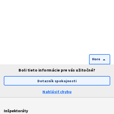
Hore
arrow_drop_up
Boli tieto informácie pre vás užitočné?
Dotazník spokojnosti
Nahlásiť chybu
Inšpektoráty