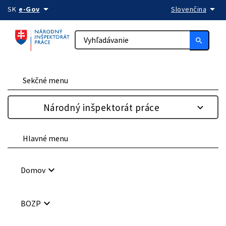
arrow_drop_down
arrow_drop_down
Preskočiť na obsah
SK
e-Gov
Slovenčina
search
Sekčné menu
Národný inšpektorát práce
Hlavné menu
keyboard_arrow_down
Domov
keyboard_arrow_down
BOZP