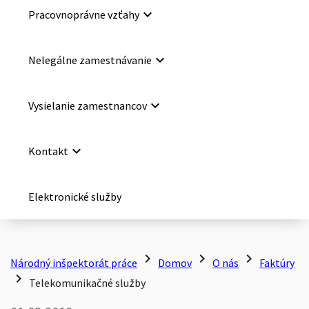
keyboard_arrow_down
Pracovnoprávne vzťahy
keyboard_arrow_down
Nelegálne zamestnávanie
keyboard_arrow_down
Vysielanie zamestnancov
keyboard_arrow_down
Kontakt
Elektronické služby
chevron_right
chevron_right
chevron_right
Národný inšpektorát práce
Domov
O nás
Faktúry
chevron_right
Telekomunikačné služby