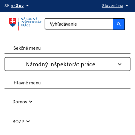
arrow_drop_down
arrow_drop_down
Preskočiť na obsah
SK
e-Gov
Slovenčina
search
Sekčné menu
Národný inšpektorát práce
Hlavné menu
keyboard_arrow_down
Domov
keyboard_arrow_down
BOZP