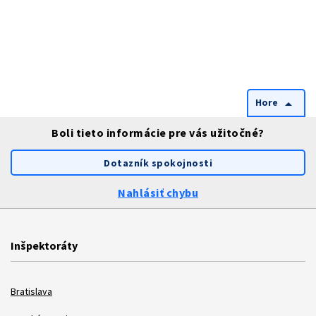
Hore
arrow_drop_up
Boli tieto informácie pre vás užitočné?
Dotazník spokojnosti
Nahlásiť chybu
Inšpektoráty
Bratislava