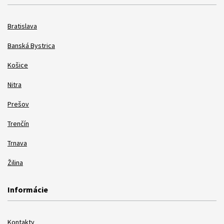
Bratislava
Banská Bystrica
Košice
Nitra
Prešov
Trenčín
Trnava
Žilina
Informácie
Kontakty