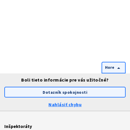
Hore
arrow_drop_up
Boli tieto informácie pre vás užitočné?
Dotazník spokojnosti
Nahlásiť chybu
Inšpektoráty