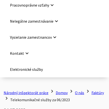
keyboard_arrow_down
Pracovnoprávne vzťahy
keyboard_arrow_down
Nelegálne zamestnávanie
keyboard_arrow_down
Vysielanie zamestnancov
keyboard_arrow_down
Kontakt
Elektronické služby
chevron_right
chevron_right
chevron_right
Národný inšpektorát práce
Domov
O nás
Faktúry
chevron_right
Telekomunikačné služby za 06/2023