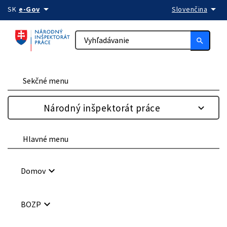
arrow_drop_down
arrow_drop_down
Preskočiť na obsah
SK
e-Gov
Slovenčina
search
Sekčné menu
Národný inšpektorát práce
Hlavné menu
keyboard_arrow_down
Domov
keyboard_arrow_down
BOZP