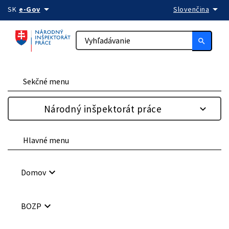
arrow_drop_down
arrow_drop_down
Preskočiť na obsah
SK
e-Gov
Slovenčina
search
Sekčné menu
Národný inšpektorát práce
Hlavné menu
keyboard_arrow_down
Domov
keyboard_arrow_down
BOZP