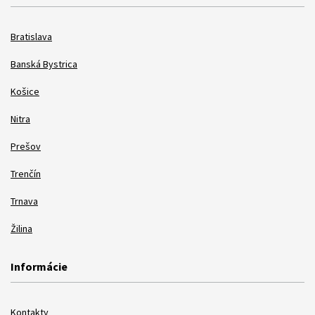
Bratislava
Banská Bystrica
Košice
Nitra
Prešov
Trenčín
Trnava
Žilina
Informácie
Kontakty