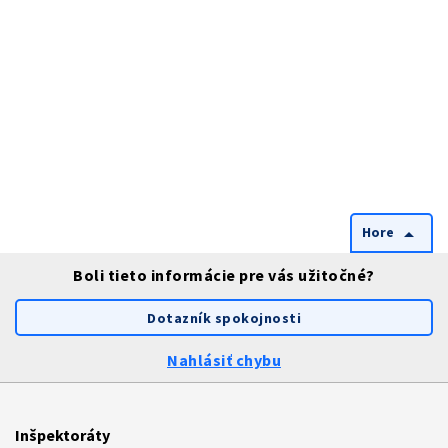
Hore
arrow_drop_up
Boli tieto informácie pre vás užitočné?
Dotazník spokojnosti
Nahlásiť chybu
Inšpektoráty