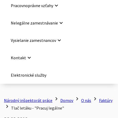
keyboard_arrow_down
Pracovnoprávne vzťahy
keyboard_arrow_down
Nelegálne zamestnávanie
keyboard_arrow_down
Vysielanie zamestnancov
keyboard_arrow_down
Kontakt
Elektronické služby
chevron_right
chevron_right
chevron_right
Národný inšpektorát práce
Domov
O nás
Faktúry
chevron_right
Tlač letáku - "Pracuj legálne"