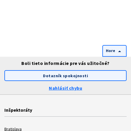
Hore
arrow_drop_up
Boli tieto informácie pre vás užitočné?
Dotazník spokojnosti
Nahlásiť chybu
Inšpektoráty
Bratislava