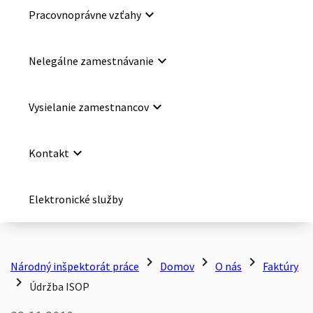
keyboard_arrow_down
Pracovnoprávne vzťahy
keyboard_arrow_down
Nelegálne zamestnávanie
keyboard_arrow_down
Vysielanie zamestnancov
keyboard_arrow_down
Kontakt
Elektronické služby
chevron_right
chevron_right
chevron_right
Národný inšpektorát práce
Domov
O nás
Faktúry
chevron_right
Údržba ISOP