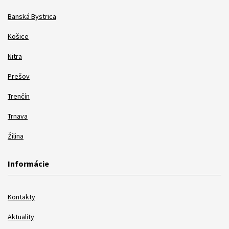
Banská Bystrica
Košice
Nitra
Prešov
Trenčín
Trnava
Žilina
Informácie
Kontakty
Aktuality