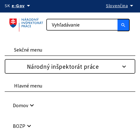
arrow_drop_down
arrow_drop_down
Preskočiť na obsah
SK
e-Gov
Slovenčina
search
Sekčné menu
Národný inšpektorát práce
Hlavné menu
keyboard_arrow_down
Domov
keyboard_arrow_down
BOZP