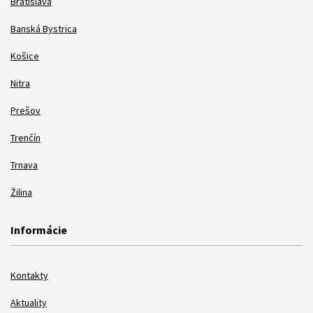
Bratislava
Banská Bystrica
Košice
Nitra
Prešov
Trenčín
Trnava
Žilina
Informácie
Kontakty
Aktuality