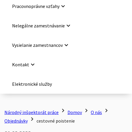
keyboard_arrow_down
Pracovnoprávne vzťahy
keyboard_arrow_down
Nelegálne zamestnávanie
keyboard_arrow_down
Vysielanie zamestnancov
keyboard_arrow_down
Kontakt
Elektronické služby
chevron_right
chevron_right
chevron_right
Národný inšpektorát práce
Domov
O nás
chevron_right
Objednávky
cestovné poistenie