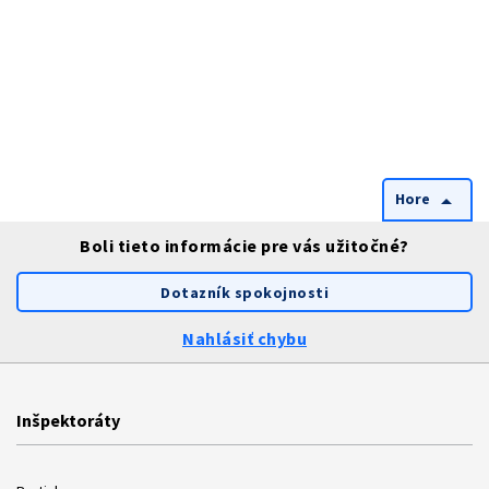
Hore
arrow_drop_up
Boli tieto informácie pre vás užitočné?
Dotazník spokojnosti
Nahlásiť chybu
Inšpektoráty