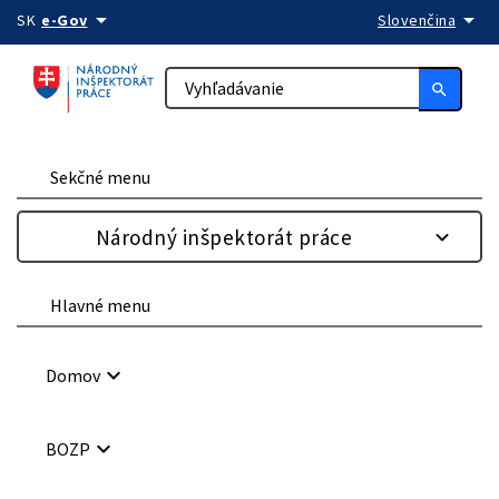
arrow_drop_down
arrow_drop_down
Preskočiť na obsah
SK
e-Gov
Slovenčina
search
Sekčné menu
Národný inšpektorát práce
Hlavné menu
keyboard_arrow_down
Domov
keyboard_arrow_down
BOZP