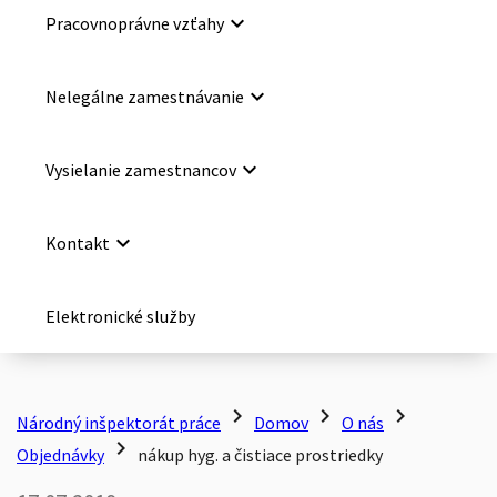
keyboard_arrow_down
Pracovnoprávne vzťahy
keyboard_arrow_down
Nelegálne zamestnávanie
keyboard_arrow_down
Vysielanie zamestnancov
keyboard_arrow_down
Kontakt
Elektronické služby
chevron_right
chevron_right
chevron_right
Národný inšpektorát práce
Domov
O nás
chevron_right
Objednávky
nákup hyg. a čistiace prostriedky