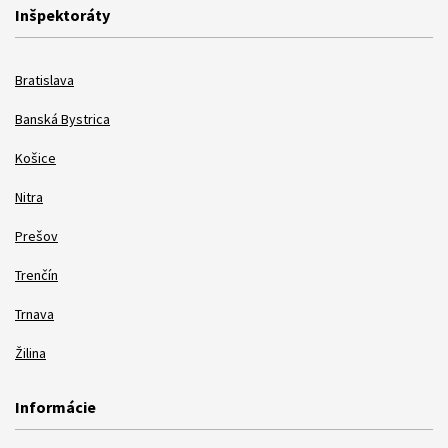
Inšpektoráty
Bratislava
Banská Bystrica
Košice
Nitra
Prešov
Trenčín
Trnava
Žilina
Informácie