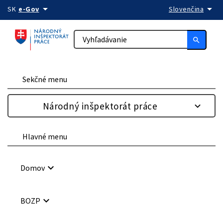
arrow_drop_down
arrow_drop_down
Preskočiť na obsah
SK
e-Gov
Slovenčina
search
Sekčné menu
Národný inšpektorát práce
Hlavné menu
keyboard_arrow_down
Domov
keyboard_arrow_down
BOZP