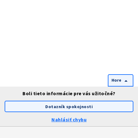
Hore
arrow_drop_up
Boli tieto informácie pre vás užitočné?
Dotazník spokojnosti
Nahlásiť chybu