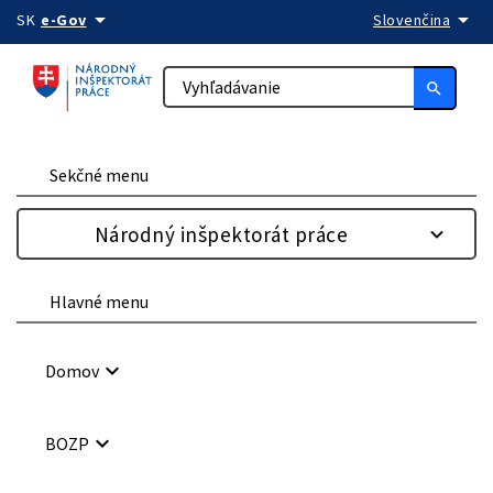
arrow_drop_down
arrow_drop_down
Preskočiť na obsah
SK
e-Gov
Slovenčina
search
Sekčné menu
Národný inšpektorát práce
Hlavné menu
keyboard_arrow_down
Domov
keyboard_arrow_down
BOZP