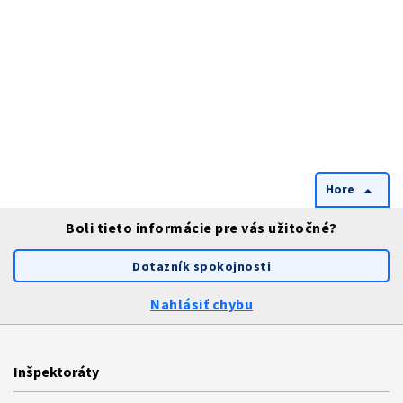
Hore
arrow_drop_up
Boli tieto informácie pre vás užitočné?
Dotazník spokojnosti
Nahlásiť chybu
Inšpektoráty