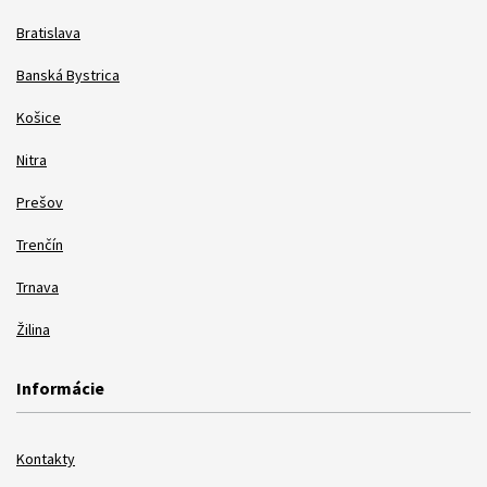
Bratislava
Banská Bystrica
Košice
Nitra
Prešov
Trenčín
Trnava
Žilina
Informácie
Kontakty