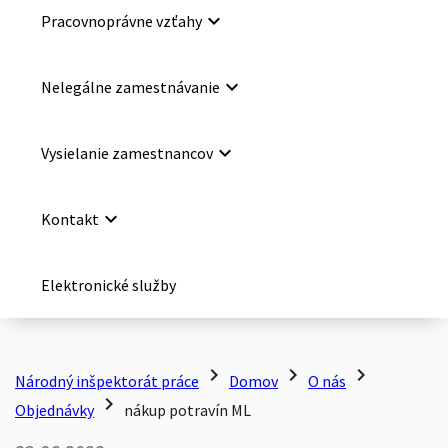
keyboard_arrow_down
Pracovnoprávne vzťahy
keyboard_arrow_down
Nelegálne zamestnávanie
keyboard_arrow_down
Vysielanie zamestnancov
keyboard_arrow_down
Kontakt
Elektronické služby
chevron_right
chevron_right
chevron_right
Národný inšpektorát práce
Domov
O nás
chevron_right
Objednávky
nákup potravín ML