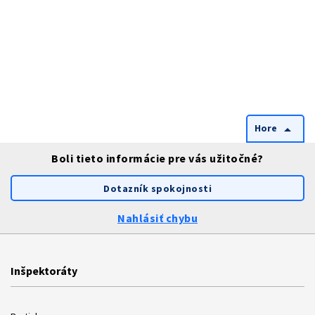
Hore
arrow_drop_up
Boli tieto informácie pre vás užitočné?
Dotazník spokojnosti
Nahlásiť chybu
Inšpektoráty