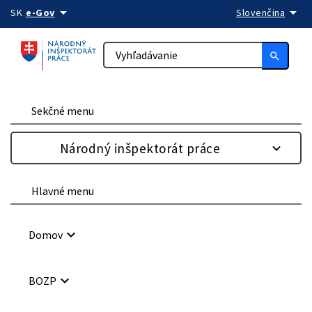
arrow_drop_down
arrow_drop_down
Preskočiť na obsah
SK
e-Gov
Slovenčina
search
Sekčné menu
Národný inšpektorát práce
Hlavné menu
keyboard_arrow_down
Domov
keyboard_arrow_down
BOZP