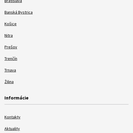
Bratislava
Banská Bystrica
Košice
Nitra
Prešov
Trenčín
Trnava
Žilina
Informácie
Kontakty
Aktuality