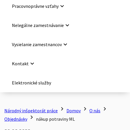
keyboard_arrow_down
Pracovnoprávne vzťahy
keyboard_arrow_down
Nelegálne zamestnávanie
keyboard_arrow_down
Vysielanie zamestnancov
keyboard_arrow_down
Kontakt
Elektronické služby
chevron_right
chevron_right
chevron_right
Národný inšpektorát práce
Domov
O nás
chevron_right
Objednávky
nákup potraviny ML