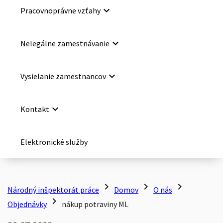
keyboard_arrow_down
Pracovnoprávne vzťahy
keyboard_arrow_down
Nelegálne zamestnávanie
keyboard_arrow_down
Vysielanie zamestnancov
keyboard_arrow_down
Kontakt
Elektronické služby
chevron_right
chevron_right
chevron_right
Národný inšpektorát práce
Domov
O nás
chevron_right
Objednávky
nákup potraviny ML