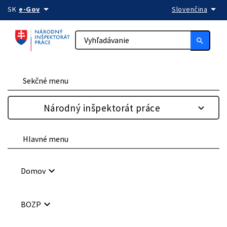
arrow_drop_down
arrow_drop_down
Preskočiť na obsah
SK
e-Gov
Slovenčina
search
Sekčné menu
Národný inšpektorát práce
Hlavné menu
keyboard_arrow_down
Domov
keyboard_arrow_down
BOZP