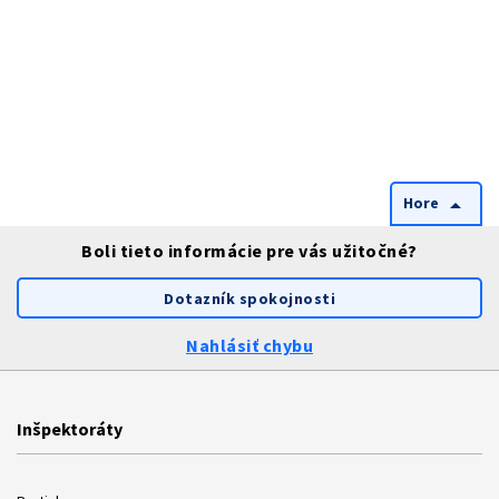
Hore
arrow_drop_up
Boli tieto informácie pre vás užitočné?
Dotazník spokojnosti
Nahlásiť chybu
Inšpektoráty