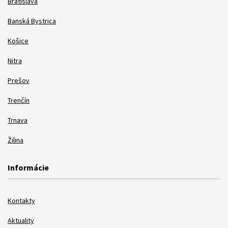
Bratislava
Banská Bystrica
Košice
Nitra
Prešov
Trenčín
Trnava
Žilina
Informácie
Kontakty
Aktuality