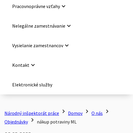
keyboard_arrow_down
Pracovnoprávne vzťahy
keyboard_arrow_down
Nelegálne zamestnávanie
keyboard_arrow_down
Vysielanie zamestnancov
keyboard_arrow_down
Kontakt
Elektronické služby
chevron_right
chevron_right
chevron_right
Národný inšpektorát práce
Domov
O nás
chevron_right
Objednávky
nákup potraviny ML