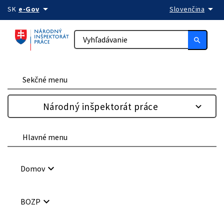
arrow_drop_down
arrow_drop_down
Preskočiť na obsah
SK
e-Gov
Slovenčina
search
Sekčné menu
Národný inšpektorát práce
Hlavné menu
keyboard_arrow_down
Domov
keyboard_arrow_down
BOZP