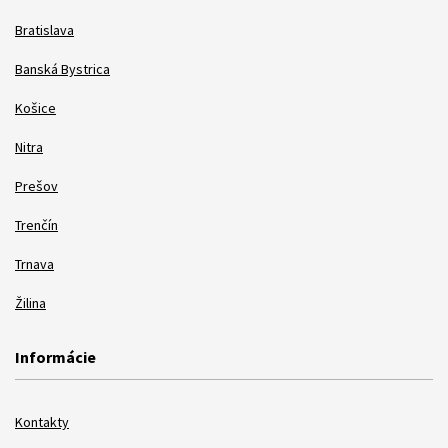
Bratislava
Banská Bystrica
Košice
Nitra
Prešov
Trenčín
Trnava
Žilina
Informácie
Kontakty