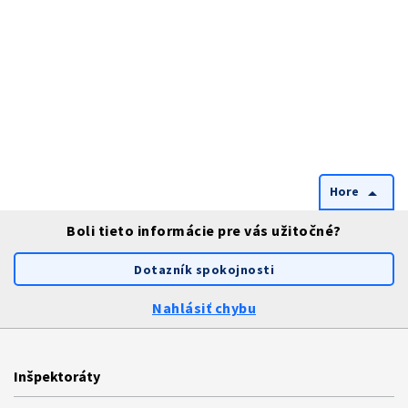
Hore
arrow_drop_up
Boli tieto informácie pre vás užitočné?
Dotazník spokojnosti
Nahlásiť chybu
Inšpektoráty