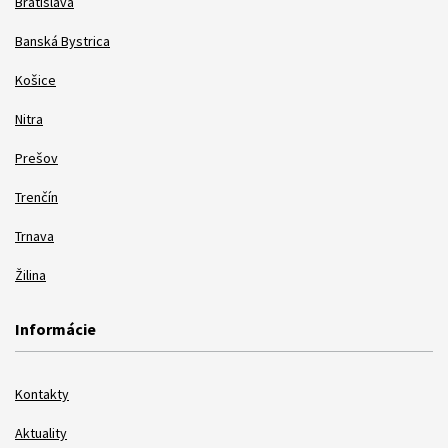
Bratislava
Banská Bystrica
Košice
Nitra
Prešov
Trenčín
Trnava
Žilina
Informácie
Kontakty
Aktuality