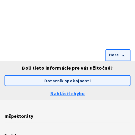
Hore
arrow_drop_up
Boli tieto informácie pre vás užitočné?
Dotazník spokojnosti
Nahlásiť chybu
Inšpektoráty