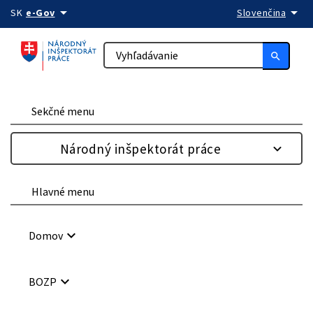
arrow_drop_down
arrow_drop_down
Preskočiť na obsah
SK
e-Gov
Slovenčina
search
Sekčné menu
Národný inšpektorát práce
Hlavné menu
keyboard_arrow_down
Domov
keyboard_arrow_down
BOZP