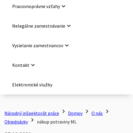
keyboard_arrow_down
Pracovnoprávne vzťahy
keyboard_arrow_down
Nelegálne zamestnávanie
keyboard_arrow_down
Vysielanie zamestnancov
keyboard_arrow_down
Kontakt
Elektronické služby
chevron_right
chevron_right
chevron_right
Národný inšpektorát práce
Domov
O nás
chevron_right
Objednávky
nákup potraviny ML