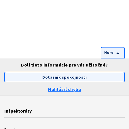
Hore
arrow_drop_up
Boli tieto informácie pre vás užitočné?
Dotazník spokojnosti
Nahlásiť chybu
Inšpektoráty