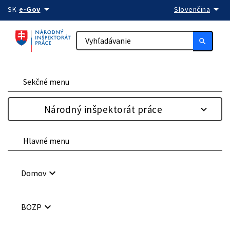
arrow_drop_down
arrow_drop_down
Preskočiť na obsah
SK
e-Gov
Slovenčina
search
Sekčné menu
Národný inšpektorát práce
Hlavné menu
keyboard_arrow_down
Domov
keyboard_arrow_down
BOZP