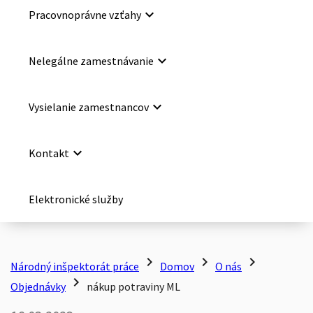
keyboard_arrow_down
Pracovnoprávne vzťahy
keyboard_arrow_down
Nelegálne zamestnávanie
keyboard_arrow_down
Vysielanie zamestnancov
keyboard_arrow_down
Kontakt
Elektronické služby
chevron_right
chevron_right
chevron_right
Národný inšpektorát práce
Domov
O nás
chevron_right
Objednávky
nákup potraviny ML