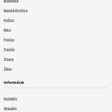
Bratislava
Banská Bystrica
Košice
Nitra
Prešov
Trenčín
Trnava
Žilina
Informácie
Kontakty
Aktuality