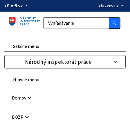
arrow_drop_down
arrow_drop_down
Preskočiť na obsah
SK
e-Gov
Slovenčina
search
Sekčné menu
Národný inšpektorát práce
Hlavné menu
keyboard_arrow_down
Domov
keyboard_arrow_down
BOZP