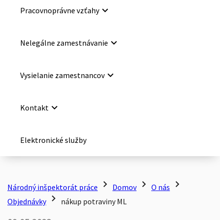
keyboard_arrow_down
Pracovnoprávne vzťahy
keyboard_arrow_down
Nelegálne zamestnávanie
keyboard_arrow_down
Vysielanie zamestnancov
keyboard_arrow_down
Kontakt
Elektronické služby
chevron_right
chevron_right
chevron_right
Národný inšpektorát práce
Domov
O nás
chevron_right
Objednávky
nákup potraviny ML