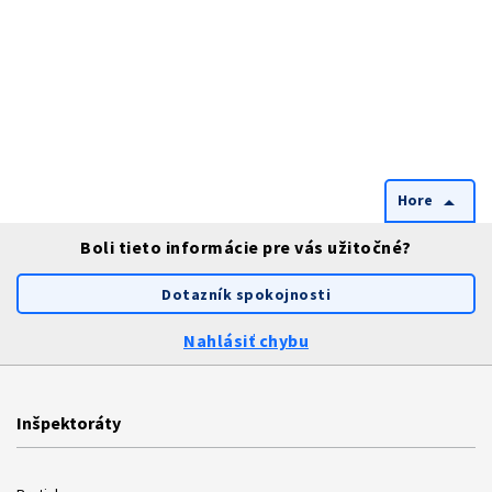
Hore
arrow_drop_up
Boli tieto informácie pre vás užitočné?
Dotazník spokojnosti
Nahlásiť chybu
Inšpektoráty