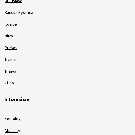
Bratislava
Banská Bystrica
Košice
Nitra
Prešov
Trenčín
Trnava
Žilina
Informácie
Kontakty
Aktuality