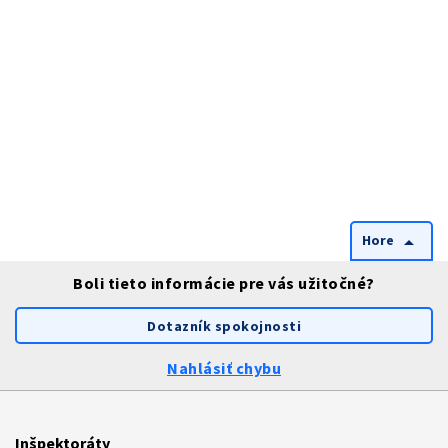
Hore
arrow_drop_up
Boli tieto informácie pre vás užitočné?
Dotazník spokojnosti
Nahlásiť chybu
Inšpektoráty