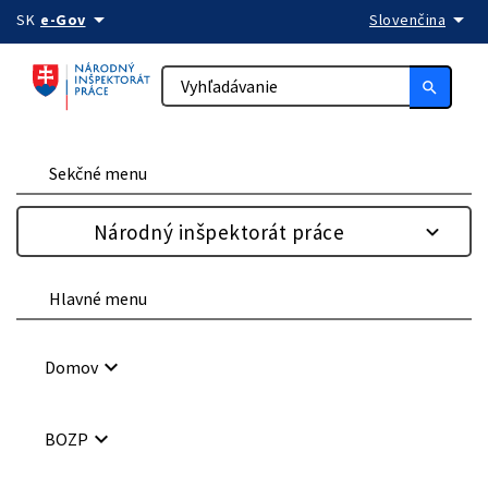
arrow_drop_down
arrow_drop_down
Preskočiť na obsah
SK
e-Gov
Slovenčina
search
Sekčné menu
Národný inšpektorát práce
Hlavné menu
keyboard_arrow_down
Domov
keyboard_arrow_down
BOZP