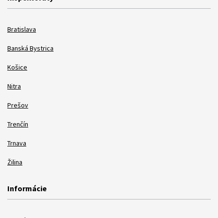
Bratislava
Banská Bystrica
Košice
Nitra
Prešov
Trenčín
Trnava
Žilina
Informácie