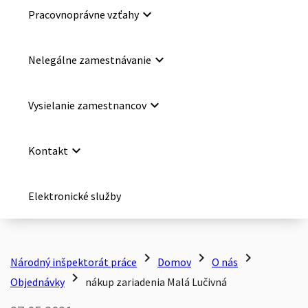
keyboard_arrow_down
Pracovnoprávne vzťahy
keyboard_arrow_down
Nelegálne zamestnávanie
keyboard_arrow_down
Vysielanie zamestnancov
keyboard_arrow_down
Kontakt
Elektronické služby
chevron_right
chevron_right
chevron_right
Národný inšpektorát práce
Domov
O nás
chevron_right
Objednávky
nákup zariadenia Malá Lučivná