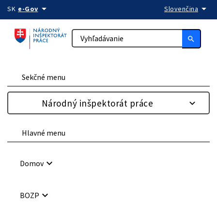
arrow_drop_down
arrow_drop_down
Preskočiť na obsah
SK
e-Gov
Slovenčina
search
Sekčné menu
Národný inšpektorát práce
Hlavné menu
keyboard_arrow_down
Domov
keyboard_arrow_down
BOZP