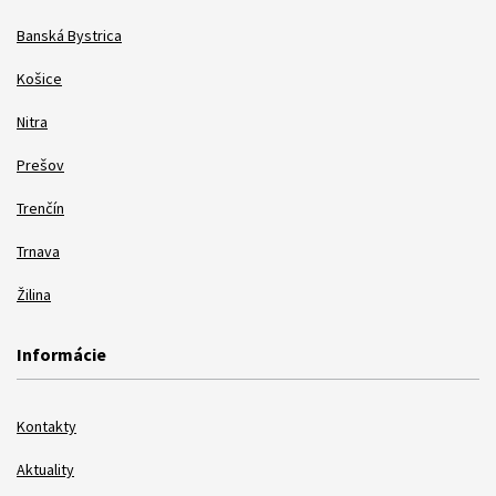
Banská Bystrica
Košice
Nitra
Prešov
Trenčín
Trnava
Žilina
Informácie
Kontakty
Aktuality