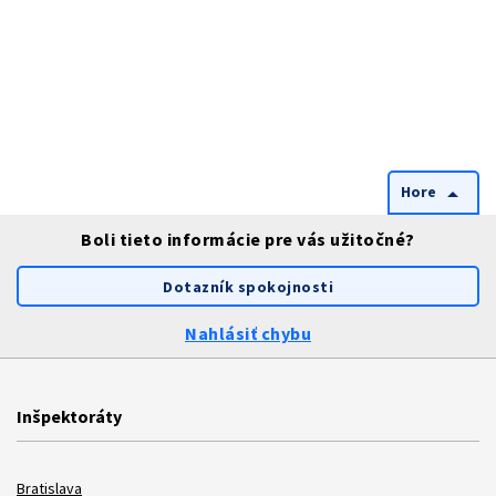
Hore
arrow_drop_up
Boli tieto informácie pre vás užitočné?
Dotazník spokojnosti
Nahlásiť chybu
Inšpektoráty
Bratislava