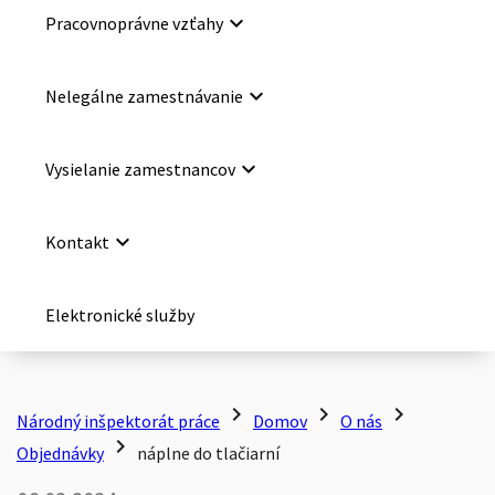
keyboard_arrow_down
Pracovnoprávne vzťahy
keyboard_arrow_down
Nelegálne zamestnávanie
keyboard_arrow_down
Vysielanie zamestnancov
keyboard_arrow_down
Kontakt
Elektronické služby
chevron_right
chevron_right
chevron_right
Národný inšpektorát práce
Domov
O nás
chevron_right
Objednávky
náplne do tlačiarní