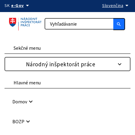
arrow_drop_down
arrow_drop_down
Preskočiť na obsah
SK
e-Gov
Slovenčina
search
Sekčné menu
Národný inšpektorát práce
Hlavné menu
keyboard_arrow_down
Domov
keyboard_arrow_down
BOZP