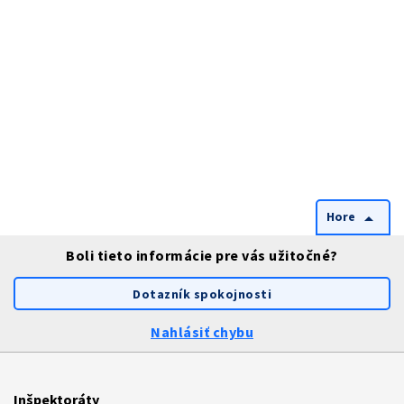
Hore
arrow_drop_up
Boli tieto informácie pre vás užitočné?
Dotazník spokojnosti
Nahlásiť chybu
Inšpektoráty