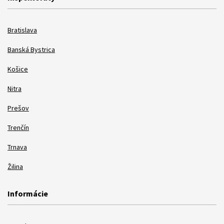
Bratislava
Banská Bystrica
Košice
Nitra
Prešov
Trenčín
Trnava
Žilina
Informácie