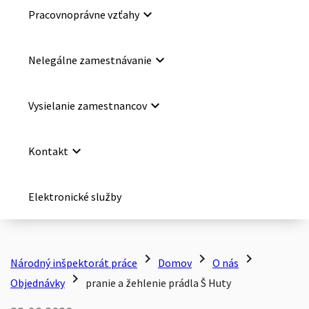
keyboard_arrow_down
Pracovnoprávne vzťahy
keyboard_arrow_down
Nelegálne zamestnávanie
keyboard_arrow_down
Vysielanie zamestnancov
keyboard_arrow_down
Kontakt
Elektronické služby
chevron_right
chevron_right
chevron_right
Národný inšpektorát práce
Domov
O nás
chevron_right
Objednávky
pranie a žehlenie prádla Š Huty