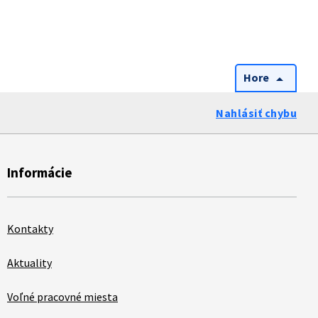
Hore
arrow_drop_up
Nahlásiť chybu
Informácie
Kontakty
Aktuality
Voľné pracovné miesta