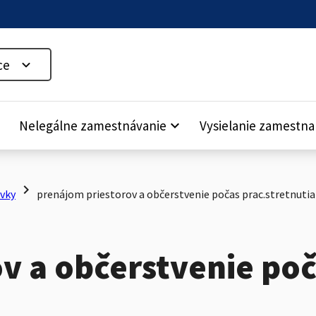
ce
down
Nelegálne zamestnávanie
keyboard_arrow_down
Vysielanie zamestn
chevron_right
vky
prenájom priestorov a občerstvenie počas prac.stretnutia
v a občerstvenie poč