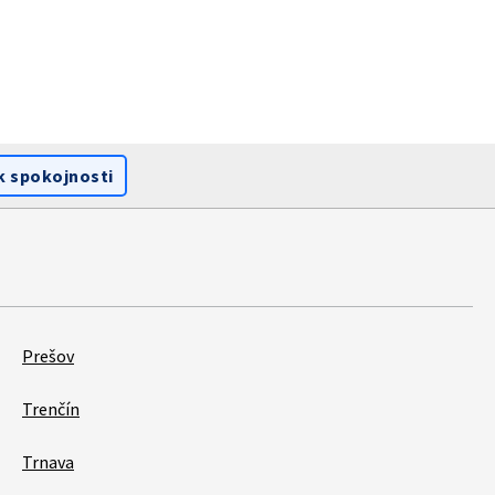
k spokojnosti
Prešov
Trenčín
Trnava