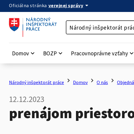
arrow_drop_down
verejnej správy
Oficiálna stránka
Preskočiť na obsah
Národný inšpektorát prá
Domov
keyboard_arrow_down
BOZP
keyboard_arrow_down
Pracovnoprávne vzťahy
keyboard_arrow_
chevron_right
chevron_right
chevron_right
Národný inšpektorát práce
Domov
O nás
Objedná
12.12.2023
prenájom priestoro