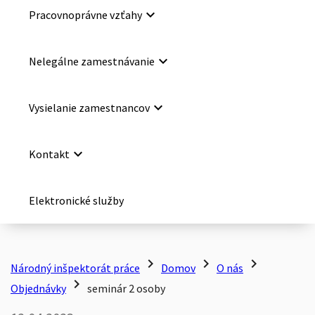
keyboard_arrow_down
Pracovnoprávne vzťahy
keyboard_arrow_down
Nelegálne zamestnávanie
keyboard_arrow_down
Vysielanie zamestnancov
keyboard_arrow_down
Kontakt
Elektronické služby
chevron_right
chevron_right
chevron_right
Národný inšpektorát práce
Domov
O nás
chevron_right
Objednávky
seminár 2 osoby