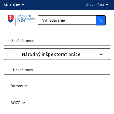
arrow_drop_down
arrow_drop_down
Preskočiť na obsah
SK
e-Gov
Slovenčina
search
Sekčné menu
Národný inšpektorát práce
Hlavné menu
keyboard_arrow_down
Domov
keyboard_arrow_down
BOZP