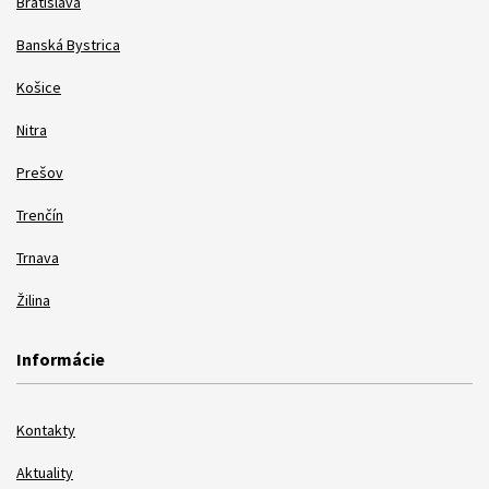
Bratislava
Banská Bystrica
Košice
Nitra
Prešov
Trenčín
Trnava
Žilina
Informácie
Kontakty
Aktuality