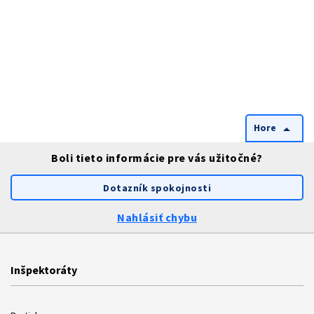
Hore
arrow_drop_up
Boli tieto informácie pre vás užitočné?
Dotazník spokojnosti
Nahlásiť chybu
Inšpektoráty