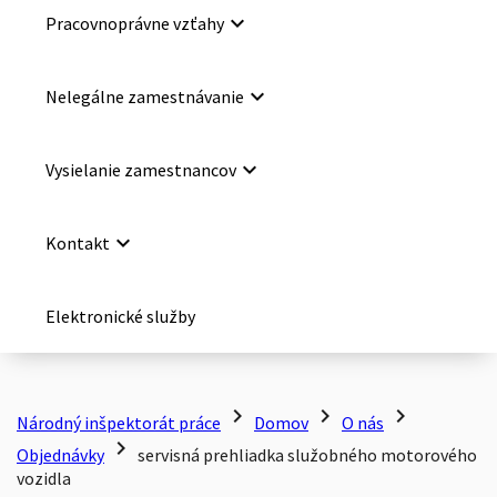
keyboard_arrow_down
Pracovnoprávne vzťahy
keyboard_arrow_down
Nelegálne zamestnávanie
keyboard_arrow_down
Vysielanie zamestnancov
keyboard_arrow_down
Kontakt
Elektronické služby
chevron_right
chevron_right
chevron_right
Národný inšpektorát práce
Domov
O nás
chevron_right
Objednávky
servisná prehliadka služobného motorového
vozidla