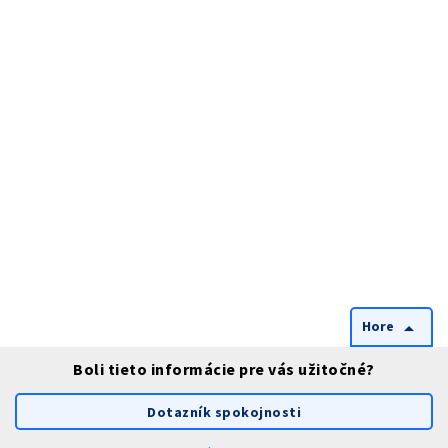
Hore
arrow_drop_up
Boli tieto informácie pre vás užitočné?
Dotazník spokojnosti