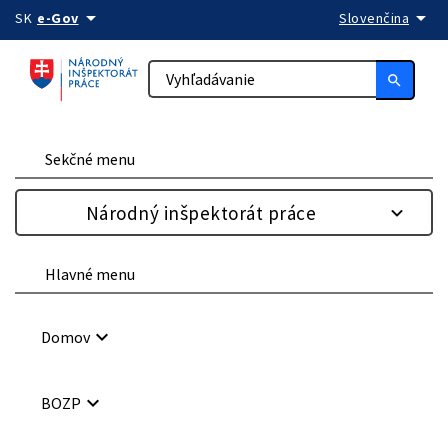
arrow_drop_down
arrow_drop_down
Preskočiť na obsah
SK
e-Gov
Slovenčina
search
Sekčné menu
Národný inšpektorát práce
Hlavné menu
keyboard_arrow_down
Domov
keyboard_arrow_down
BOZP