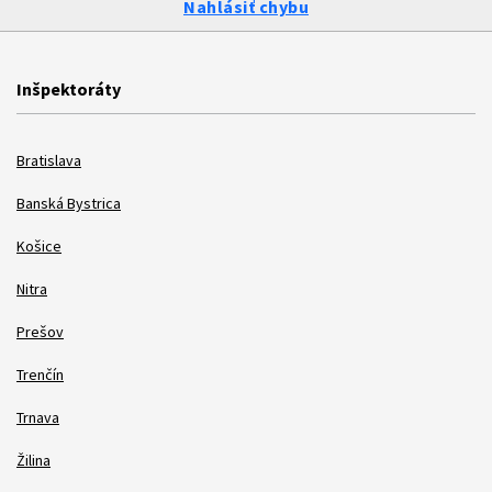
Nahlásiť chybu
Inšpektoráty
Bratislava
Banská Bystrica
Košice
Nitra
Prešov
Trenčín
Trnava
Žilina