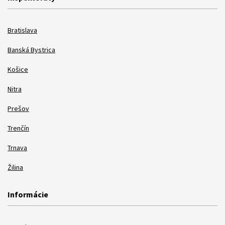
Bratislava
Banská Bystrica
Košice
Nitra
Prešov
Trenčín
Trnava
Žilina
Informácie