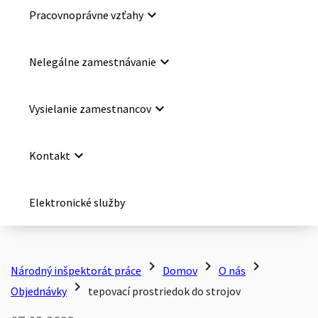
keyboard_arrow_down
Pracovnoprávne vzťahy
keyboard_arrow_down
Nelegálne zamestnávanie
keyboard_arrow_down
Vysielanie zamestnancov
keyboard_arrow_down
Kontakt
Elektronické služby
chevron_right
chevron_right
chevron_right
Národný inšpektorát práce
Domov
O nás
chevron_right
Objednávky
tepovací prostriedok do strojov