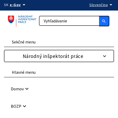
arrow_drop_down
arrow_drop_down
Preskočiť na obsah
SK
e-Gov
Slovenčina
search
Sekčné menu
Národný inšpektorát práce
Hlavné menu
keyboard_arrow_down
Domov
keyboard_arrow_down
BOZP