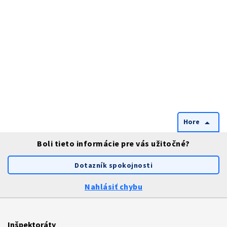
Hore
arrow_drop_up
Boli tieto informácie pre vás užitočné?
Dotazník spokojnosti
Nahlásiť chybu
Inšpektoráty