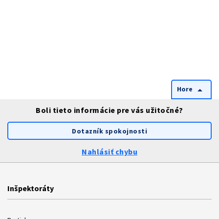
Hore
arrow_drop_up
Boli tieto informácie pre vás užitočné?
Dotazník spokojnosti
Nahlásiť chybu
Inšpektoráty