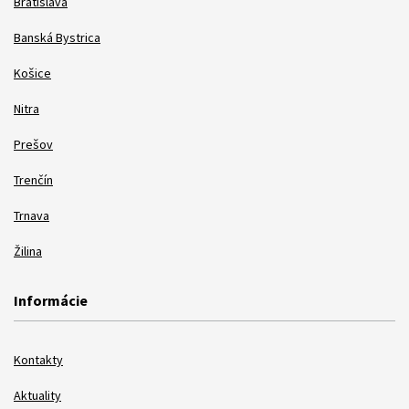
Bratislava
Banská Bystrica
Košice
Nitra
Prešov
Trenčín
Trnava
Žilina
Informácie
Kontakty
Aktuality