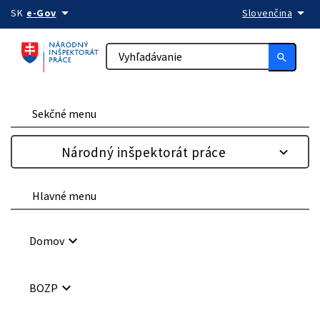
arrow_drop_down
arrow_drop_down
Preskočiť na obsah
SK
e-Gov
Slovenčina
search
Sekčné menu
Národný inšpektorát práce
Hlavné menu
keyboard_arrow_down
Domov
keyboard_arrow_down
BOZP