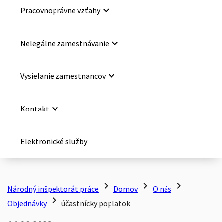
keyboard_arrow_down
Pracovnoprávne vzťahy
keyboard_arrow_down
Nelegálne zamestnávanie
keyboard_arrow_down
Vysielanie zamestnancov
keyboard_arrow_down
Kontakt
Elektronické služby
chevron_right
chevron_right
chevron_right
Národný inšpektorát práce
Domov
O nás
chevron_right
Objednávky
účastnícky poplatok