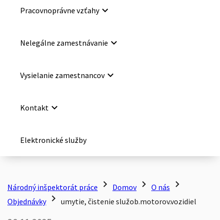
keyboard_arrow_down
Pracovnoprávne vzťahy
keyboard_arrow_down
Nelegálne zamestnávanie
keyboard_arrow_down
Vysielanie zamestnancov
keyboard_arrow_down
Kontakt
Elektronické služby
chevron_right
chevron_right
chevron_right
Národný inšpektorát práce
Domov
O nás
chevron_right
Objednávky
umytie, čistenie služob.motorov.vozidiel