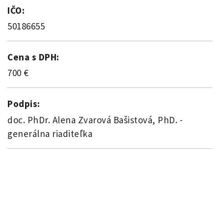
IČO:
50186655
Cena s DPH:
700 €
Podpis:
doc. PhDr. Alena Zvarová Bašistová, PhD. -
generálna riaditeľka