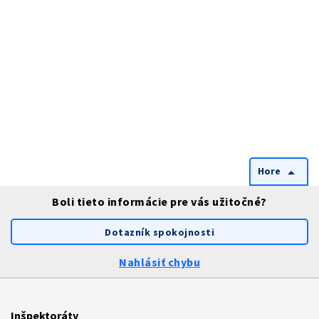
Hore
arrow_drop_up
Boli tieto informácie pre vás užitočné?
Dotazník spokojnosti
Nahlásiť chybu
Inšpektoráty