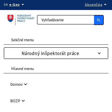
arrow_drop_down
arrow_drop_down
Preskočiť na obsah
SK
e-Gov
Slovenčina
search
Sekčné menu
Národný inšpektorát práce
Hlavné menu
keyboard_arrow_down
Domov
keyboard_arrow_down
BOZP