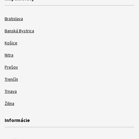
Bratislava
Banská Bystrica
Košice
Nitra
Prešov
Trenčín
Trnava
Žilina
Informácie