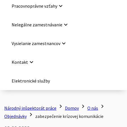
keyboard_arrow_down
Pracovnoprávne vzťahy
keyboard_arrow_down
Nelegálne zamestnávanie
keyboard_arrow_down
Vysielanie zamestnancov
keyboard_arrow_down
Kontakt
Elektronické služby
chevron_right
chevron_right
chevron_right
Národný inšpektorát práce
Domov
O nás
chevron_right
Objednávky
zabezpečenie krízovej komunikácie