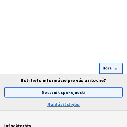
Hore
arrow_drop_up
Boli tieto informácie pre vás užitočné?
Dotazník spokojnosti
Nahlásiť chybu
Inšpektoráty