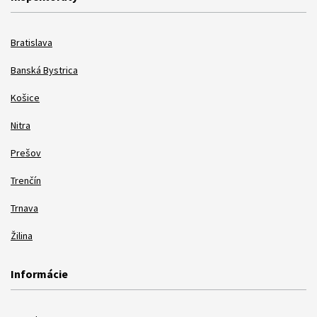
Bratislava
Banská Bystrica
Košice
Nitra
Prešov
Trenčín
Trnava
Žilina
Informácie