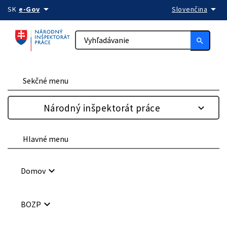
arrow_drop_down
arrow_drop_down
Preskočiť na obsah
SK
e-Gov
Slovenčina
search
Sekčné menu
Národný inšpektorát práce
Hlavné menu
keyboard_arrow_down
Domov
keyboard_arrow_down
BOZP