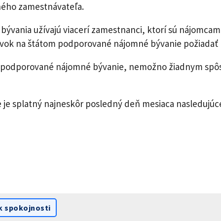
ného zamestnávateľa.
vania užívajú viacerí zamestnanci, ktorí sú nájomcam
ok na štátom podporované nájomné bývanie požiadať le
om podporované nájomné bývanie, nemožno žiadnym sp
e splatný najneskôr posledný deň mesiaca nasledujúceh
k spokojnosti