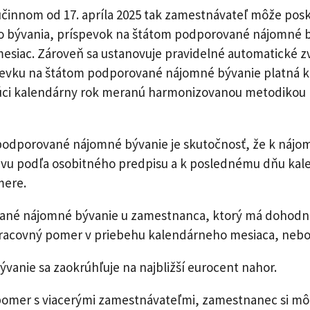
účinnom od 17. apríla 2025 tak zamestnávateľ môže po
ývania, príspevok na štátom podporované nájomné býv
esiac. Zároveň sa ustanovuje pravidelné automatické 
íspevku na štátom podporované nájomné bývanie platná 
zajúci kalendárny rok meranú harmonizovanou metodikou
 podporované nájomné bývanie je skutočnosť, že k ná
u podľa osobitného predpisu a k poslednému dňu kalen
mere.
ané nájomné bývanie u zamestnanca, ktorý má dohodnu
pracovný pomer v priebehu kalendárneho mesiaca, nebo
nie sa zaokrúhľuje na najbližší eurocent nahor.
mer s viacerými zamestnávateľmi, zamestnanec si môž