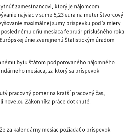
skytnúť zamestnancovi, ktorý je nájomcom
anie najviac v sume 5,23 eura na meter štvorcový
zvyšovanie maximálnej sumy príspevku podľa miery
k poslednému dňu mesiaca február príslušného roka
 Európskej únie zverejnenú Štatistickým úradom
jomnému bytu štátom podporovaného nájomného
dárneho mesiaca, za ktorý sa príspevok
tý pracovný pomer na kratší pracovný čas,
li novelou Zákonníka práce dotknuté.
e za kalendárny mesiac požiadať o príspevok