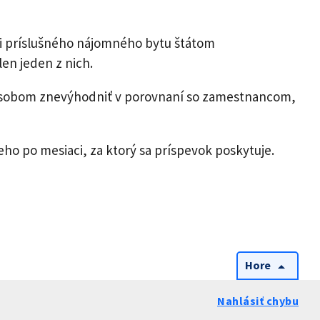
i príslušného nájomného bytu štátom
n jeden z nich.
ôsobom znevýhodniť v porovnaní so zamestnancom,
o po mesiaci, za ktorý sa príspevok poskytuje.
Hore
arrow_drop_up
Nahlásiť chybu