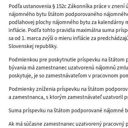
Podľa ustanovenia § 152c Zákonníka práce v znení 
nájomného bytu štátom podporovaného nájomného b
podlahovej plochy nájomného bytu za kalendárny m
inflácie. Podľa tohto pravidla maximálna suma pr
sa od 1. marca zvýši o mieru inflácie za predchád
Slovenskej republiky.
Podmienkou pre poskytnutie príspevku na štátom
bývania má zamestnanec uzatvorenú nájomnú zmluv
poskytuje, je so zamestnávateľom v pracovnom po
Podmienky zníženia príspevku na štátom podporov
a zamestnanca, s ktorým zamestnávateľ uzatvoril 
Suma príspevku na štátom podporované nájomné býva
Ak má súčasne zamestnanec uzatvorený pracovný po