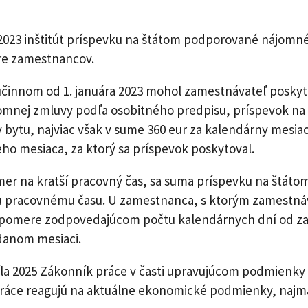
 2023 inštitút príspevku na štátom podporované nájomné
pre zamestnancov.
 účinnom od 1. januára 2023 mohol zamestnávateľ posky
mnej zmluvy podľa osobitného predpisu, príspevok na
hy bytu, najviac však v sume 360 eur za kalendárny mes
 mesiaca, za ktorý sa príspevok poskytoval.
r na kratší pracovný čas, sa suma príspevku na štát
 pracovnému času. U zamestnanca, s ktorým zamestnáv
 v pomere zodpovedajúcom počtu kalendárnych dní od 
 danom mesiaci.
apríla 2025 Zákonník práce v časti upravujúcom podmien
ce reagujú na aktuálne ekonomické podmienky, najmä r