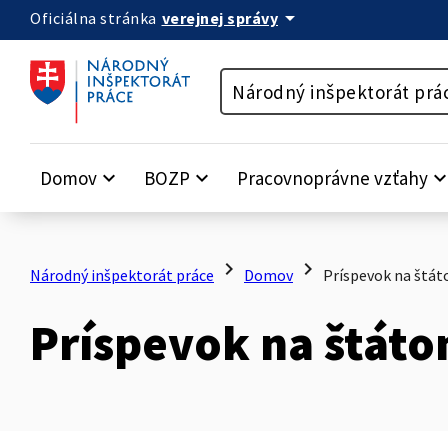
arrow_drop_down
verejnej správy
Oficiálna stránka
Preskočiť na obsah
Národný inšpektorát prá
Domov
keyboard_arrow_down
BOZP
keyboard_arrow_down
Pracovnoprávne vzťahy
keyboard_arrow_
chevron_right
chevron_right
Národný inšpektorát práce
Domov
Príspevok na štá
Príspevok na štát