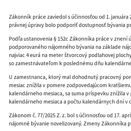
Zákonník práce zaviedol s účinnosťou od 1. januára
právnej úpravy bolo podporiť dostupnosť bývania 
Podľa ustanovenia § 152c Zákonníka práce v znení
podporovaného nájomného bývania na základe nájo
najviac 4 eurá na meter štvorcový podlahovej ploc
so zamestnávateľom k poslednému dňu kalendárneho
U zamestnanca, ktorý mal dohodnutý pracovný pome
mesiac znížila v pomere zodpovedajúcom kratšiemu
kalendárneho mesiaca, sa suma príspevku znížila
kalendárneho mesiaca a počtu kalendárnych dní v
Zákonom č. 77/2025 Z. z. bol s účinnosťou od 17. 
nájomné bývanie novelizovaný. Zmeny Zákonníka prá