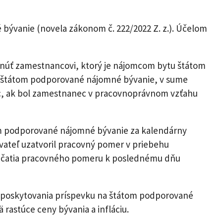
 bývanie (novela zákonom č. 222/2022 Z. z.). Účelom
tnúť zamestnancovi, ktorý je nájomcom bytu štátom
 štátom podporované nájomné bývanie, v sume
iac, ak bol zamestnanec v pracovnoprávnom vzťahu
om podporované nájomné bývanie za kalendárny
ateľ uzatvoril pracovný pomer v priebehu
začatia pracovného pomeru k poslednému dňu
ky poskytovania príspevku na štátom podporované
astúce ceny bývania a infláciu.