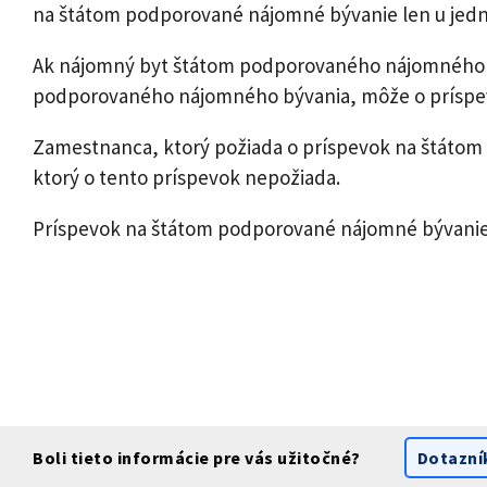
na štátom podporované nájomné bývanie len u jed
Ak nájomný byt štátom podporovaného nájomného bý
podporovaného nájomného bývania, môže o príspev
Zamestnanca, ktorý požiada o príspevok na štát
ktorý o tento príspevok nepožiada.
Príspevok na štátom podporované nájomné bývanie j
Boli tieto informácie pre vás užitočné?
Dotazní