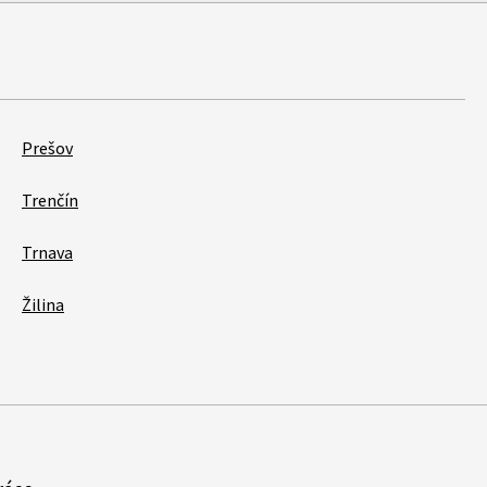
Prešov
Trenčín
Trnava
Žilina