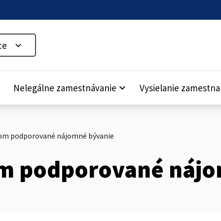
ce
down
Nelegálne zamestnávanie
keyboard_arrow_down
Vysielanie zamestn
tom podporované nájomné bývanie
om podporované náj